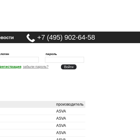
+7 (495) 902-64-58
вости
логин
пароль
регистрация
забыли пароль?
производитель
ASVA
ASVA
ASVA
ASVA