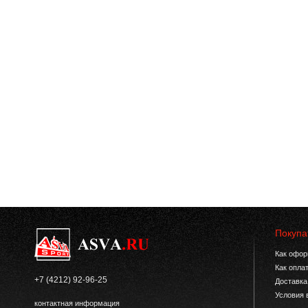
Покупа
Как офор
Как опла
+7 (4212) 92-96-25
Доставка
Условия 
контактная информация