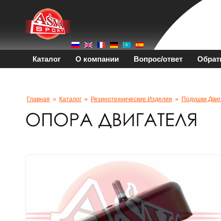
Каталог
О компании
Вопрос/ответ
Обрат
Главная
»
Каталог
»
Резинотехнические Изделия
»
Подушки Двиг