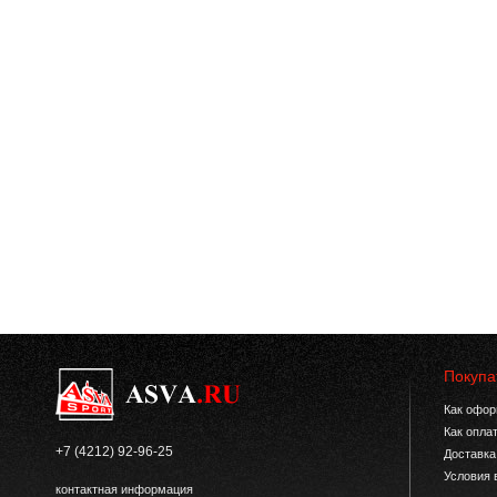
Покупа
Как офор
Как опла
+7 (4212) 92-96-25
Доставка
Условия 
контактная информация