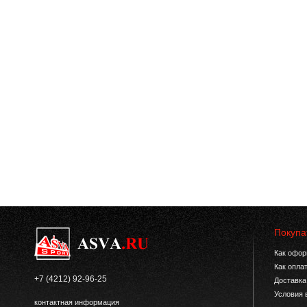
Покупа
Как офор
Как опла
+7 (4212) 92-96-25
Доставка
Условия 
контактная информация