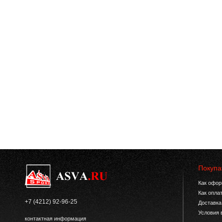
Покупа
Как офор
Как опла
+7 (4212) 92-96-25
Доставка
Условия 
контактная информация