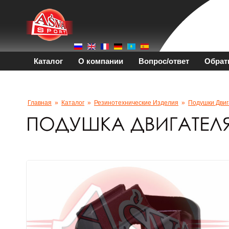
Каталог
О компании
Вопрос/ответ
Обрат
Главная
»
Каталог
»
Резинотехнические Изделия
»
Подушки Двиг