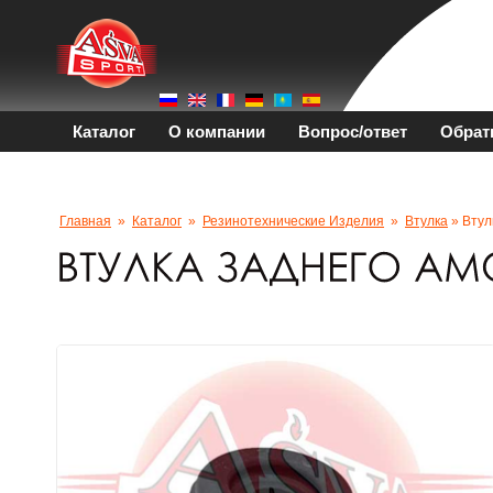
Каталог
О компании
Вопрос/ответ
Обрат
Главная
»
Каталог
»
Резинотехнические Изделия
»
Втулка
» Втул