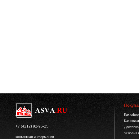
Покупа
Как офор
Как опла
+7 (4212) 92-96-25
Доставка
Условия 
контактная информация