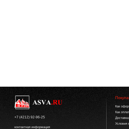
Покупа
Как офор
Как опла
+7 (4212) 92-96-25
Доставка
Условия 
контактная информация