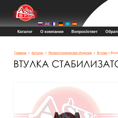
Каталог
О компании
Вопрос/ответ
Обрат
Главная
»
Каталог
»
Резинотехнические Изделия
»
Втулка
» Втул