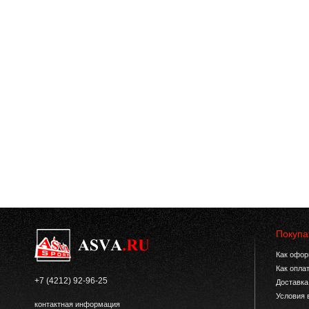
Покупа
Как офор
Как опла
+7 (4212) 92-96-25
Доставка
Условия 
контактная информация