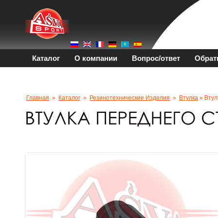
Каталог
О компании
Вопрос/ответ
Обрат
Главная
»
Каталог
»
Резинотехнические Изделия
»
Втулка
» Втул