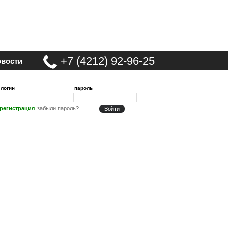
+7 (4212) 92-96-25
вости
логин
пароль
регистрация
забыли пароль?