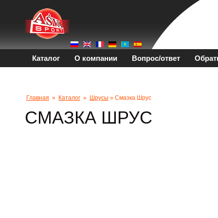
Каталог
О компании
Вопрос/ответ
Обрат
Главная
»
Каталог
»
Шрусы
» Смазка Шрус
СМАЗКА ШРУС