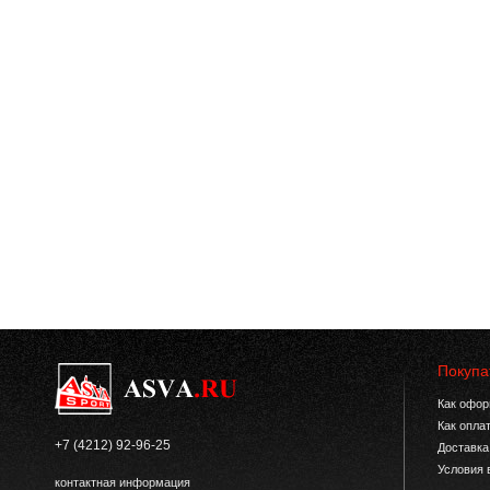
Покупа
Как офор
Как опла
+7 (4212) 92-96-25
Доставка
Условия 
контактная информация