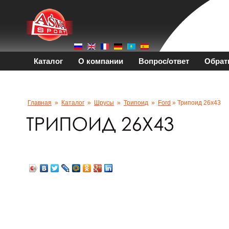
Каталог
О компании
Вопрос/ответ
Обрат
Главная
»
Каталог
»
Шрусы
»
Трипоид
»
Ford
» Трипоид 26x43