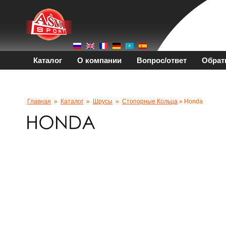
Каталог
О компании
Вопрос/ответ
Обрат
Главная
»
Каталог
»
Шрусы
»
Стопорные Кольца
» Honda