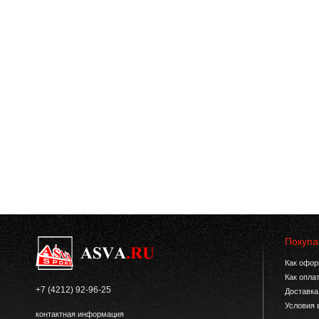
Покупа
Как офор
Как опла
+7 (4212) 92-96-25
Доставка
Условия 
контактная информация