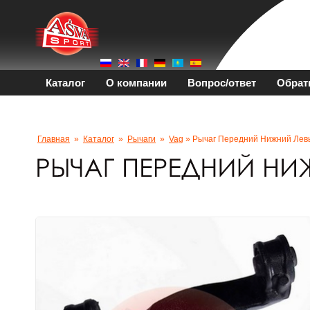
Каталог
О компании
Вопрос/ответ
Обрат
Главная
»
Каталог
»
Рычаги
»
Vag
» Рычаг Передний Нижний Лев