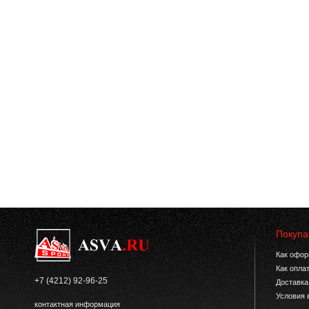
Покупа
Как офор
Как опла
+7 (4212) 92-96-25
Доставка
Условия 
контактная информация