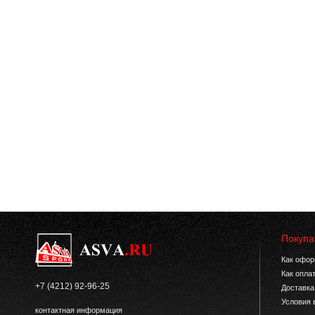
Покупа
Как офор
Как опла
+7 (4212) 92-96-25
Доставка
Условия 
контактная информация