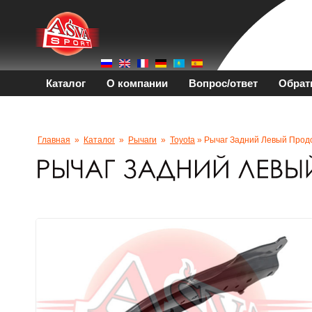
Каталог
О компании
Вопрос/ответ
Обрат
Главная
»
Каталог
»
Рычаги
»
Toyota
» Рычаг Задний Левый Прод