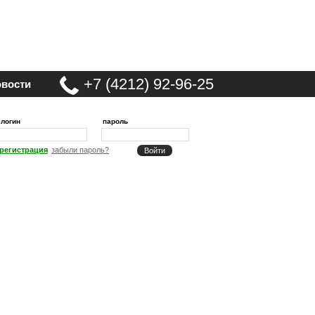
+7 (4212) 92-96-25
вости
логин
пароль
регистрация
забыли пароль?