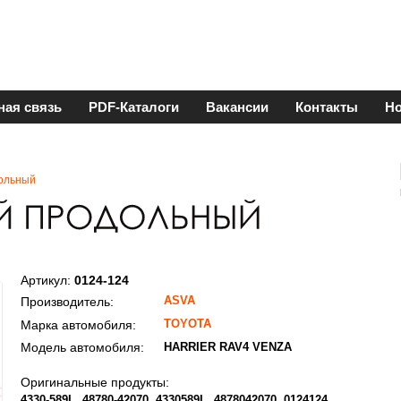
ная связь
PDF-Каталоги
Вакансии
Контакты
Но
ольный
Артикул:
0124-124
ASVA
Производитель:
TOYOTA
Марка автомобиля:
Модель автомобиля:
HARRIER RAV4 VENZA
Оригинальные продукты:
4330-589L
48780-42070
4330589L
4878042070
0124124