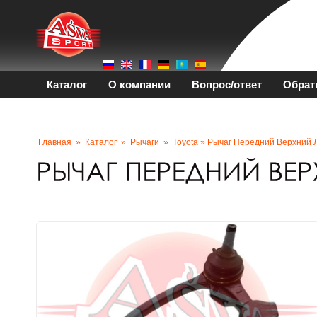
Каталог
О компании
Вопрос/ответ
Обрат
Главная
»
Каталог
»
Рычаги
»
Toyota
» Рычаг Передний Верхний 