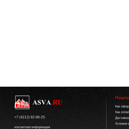
Покупа
Как офор
Как опла
+7 (4212) 92-96-25
Доставка
Условия 
контактная информация