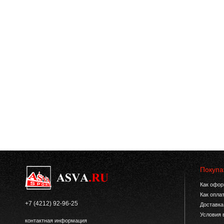
Покупа
Как офор
Как опла
+7 (4212) 92-96-25
Доставка
Условия 
контактная информация