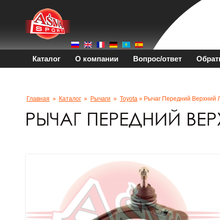
Каталог
О компании
Вопрос/ответ
Обрат
Главная
»
Каталог
»
Рычаги
»
Toyota
» Рычаг Передний Верхний 