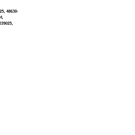
25
48630-
H
039025