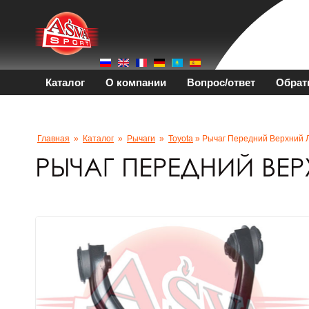
Каталог
О компании
Вопрос/ответ
Обрат
Главная
»
Каталог
»
Рычаги
»
Toyota
» Рычаг Передний Верхний 