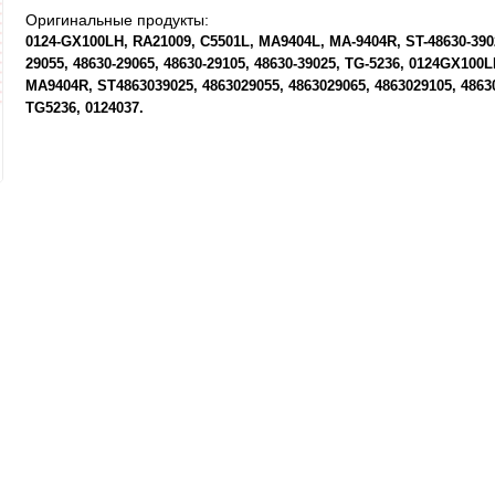
Оригинальные продукты:
0124-GX100LH
RA21009
C5501L
MA9404L
MA-9404R
ST-48630-390
29055
48630-29065
48630-29105
48630-39025
TG-5236
0124GX100L
MA9404R
ST4863039025
4863029055
4863029065
4863029105
4863
TG5236
0124037