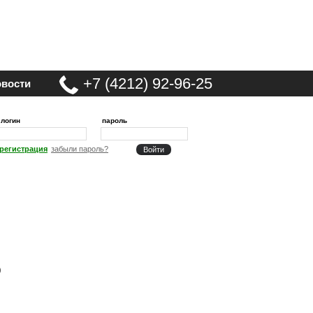
+7 (4212) 92-96-25
вости
логин
пароль
регистрация
забыли пароль?
0