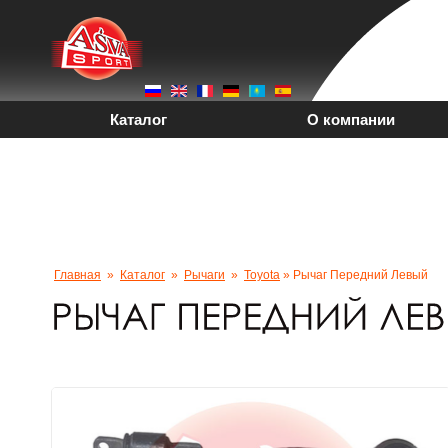
Каталог
О компании
PDF-Каталоги
Вака
+7 (4212) 92-96-25
Главная
»
Каталог
»
Рычаги
»
Toyota
» Рычаг Передний Левый