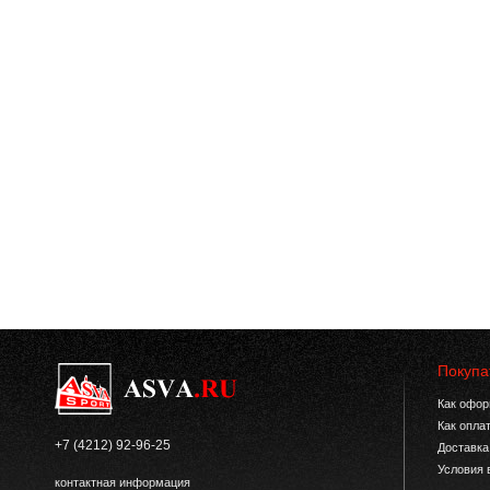
Покупа
Как офор
Как опла
+7 (4212) 92-96-25
Доставка
Условия 
контактная информация