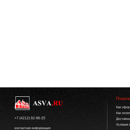
Покупа
Как офор
Как опла
+7 (4212) 92-96-25
Доставка
Условия 
контактная информация