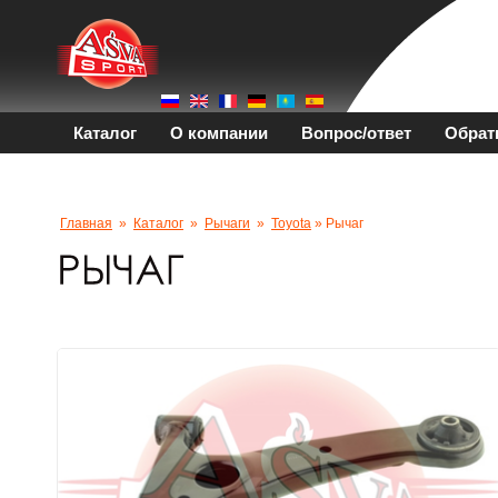
Каталог
О компании
Вопрос/ответ
Обрат
Главная
»
Каталог
»
Рычаги
»
Toyota
» Рычаг