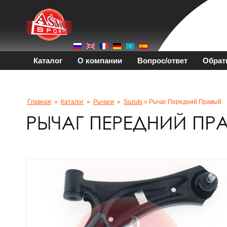
Каталог
О компании
Вопрос/ответ
Обрат
Главная
»
Каталог
»
Рычаги
»
Suzuki
» Рычаг Передний Правый