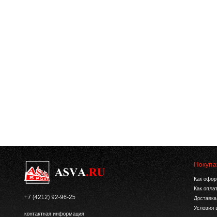
Покупа
Как офор
Как опла
+7 (4212) 92-96-25
Доставка
Условия 
контактная информация