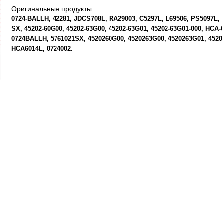
Оригинальные продукты:
0724-BALLH
42281
JDCS708L
RA29003
C5297L
L69506
PS5097L
SX
45202-60G00
45202-63G00
45202-63G01
45202-63G01-000
HCA-
0724BALLH
5761021SX
4520260G00
4520263G00
4520263G01
452
HCA6014L
0724002