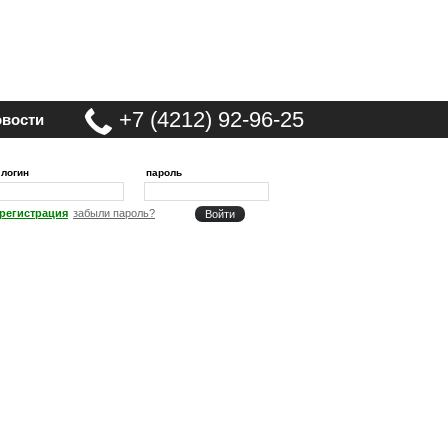
+7 (4212) 92-96-25
вости
логин
пароль
регистрация
забыли пароль?