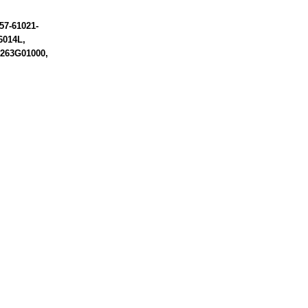
57-61021-
6014L
0263G01000