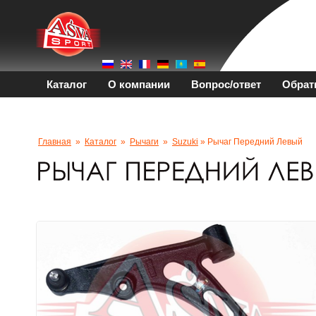
Каталог
О компании
Вопрос/ответ
Обрат
Главная
»
Каталог
»
Рычаги
»
Suzuki
» Рычаг Передний Левый