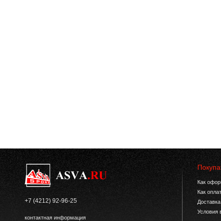
Покупа
Как офор
Как опла
+7 (4212) 92-96-25
Доставка
Условия 
контактная информация