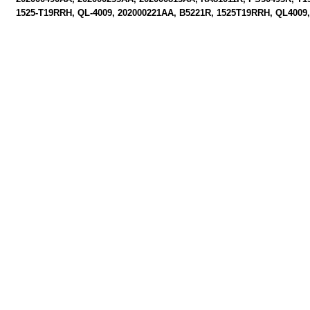
1525-T19RRH
QL-4009
202000221AA
B5221R
1525T19RRH
QL4009