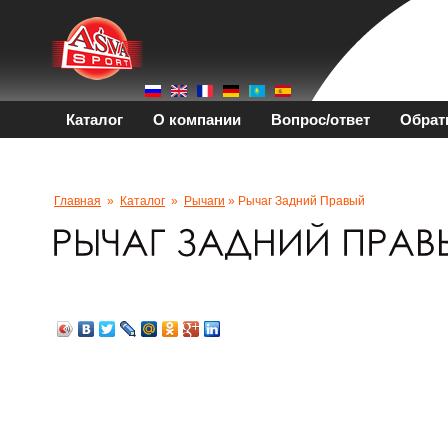
Каталог
О компании
Вопрос/ответ
Обрат
Главная
»
Каталог
»
Рычаги
» Рычаг Задний Правый