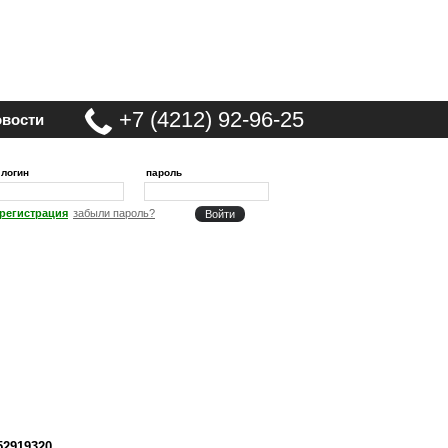
+7 (4212) 92-96-25
вости
логин
пароль
регистрация
забыли пароль?
52919320