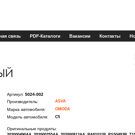
ная связь
PDF-Каталоги
Вакансии
Контакты
Но
Артикул:
5024-002
ASVA
Производитель:
OMODA
Марка автомобиля:
Модель автомобиля:
C5
Оригинальные продукты:
202000490AA
202000255AA
202000813AA
RA81011R
PS50493R
T1