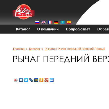
Каталог
О компании
Вопрос/ответ
Обрат
Главная
»
Каталог
»
Рычаги
» Рычаг Передний Верхний Правый