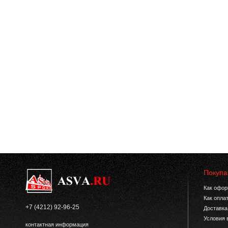
Покупа
Как офор
Как опла
+7 (4212) 92-96-25
Доставка
Условия 
контактная информация