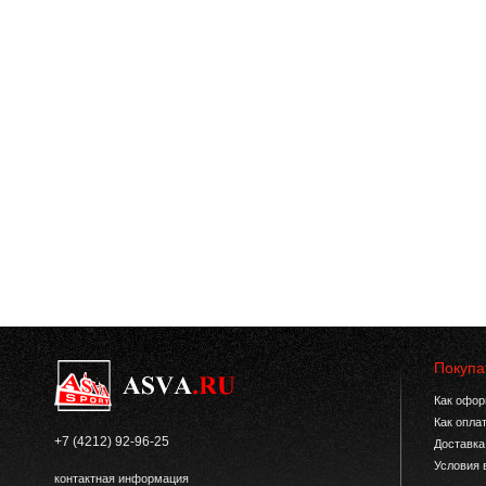
Покупа
Как офор
Как опла
+7 (4212) 92-96-25
Доставка
Условия 
контактная информация