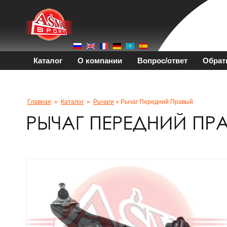
Каталог
О компании
Вопрос/ответ
Обрат
Главная
»
Каталог
»
Рычаги
» Рычаг Передний Правый