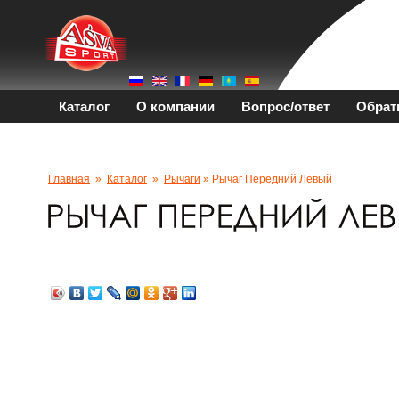
Каталог
О компании
Вопрос/ответ
Обрат
Главная
»
Каталог
»
Рычаги
» Рычаг Передний Левый