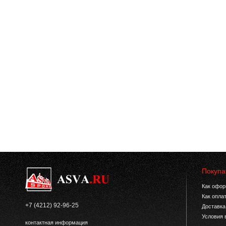
Покупа
Как офор
Как опла
+7 (4212) 92-96-25
Доставка
Условия 
контактная информация