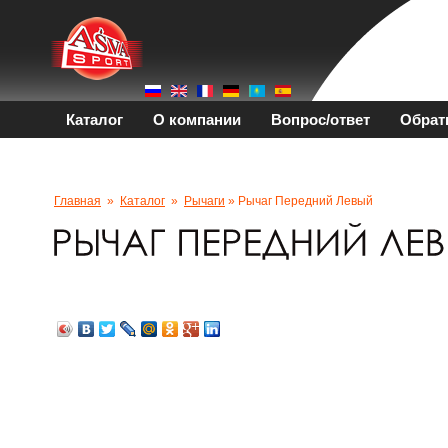
Каталог
О компании
Вопрос/ответ
Обрат
Главная
»
Каталог
»
Рычаги
» Рычаг Передний Левый