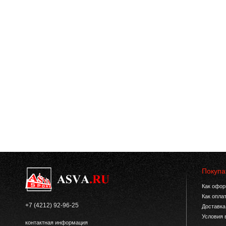
Покупа
Как офор
Как опла
+7 (4212) 92-96-25
Доставка
Условия 
контактная информация