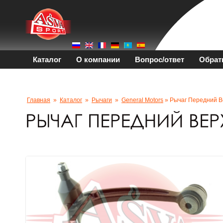
Каталог
О компании
Вопрос/ответ
Обрат
Главная
»
Каталог
»
Рычаги
»
General Motors
» Рычаг Передний В