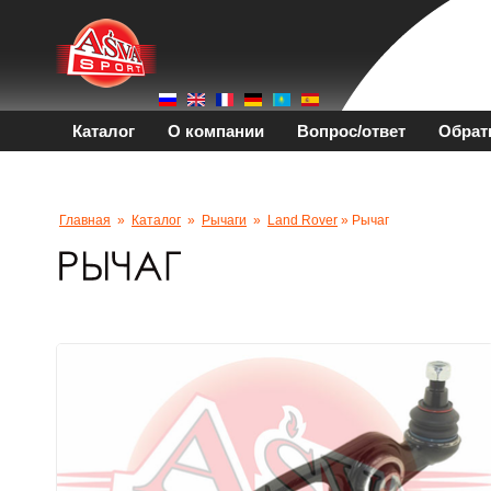
Каталог
О компании
Вопрос/ответ
Обрат
Главная
»
Каталог
»
Рычаги
»
Land Rover
» Рычаг