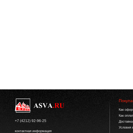
Покупа
Как офор
Как опла
+7 (4212) 92-96-25
Доставка
Условия 
контактная информация