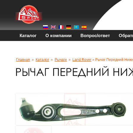
Каталог
О компании
Вопрос/ответ
Обрат
Главная
»
Каталог
»
Рычаги
»
Land Rover
» Рычаг Передний Ниж