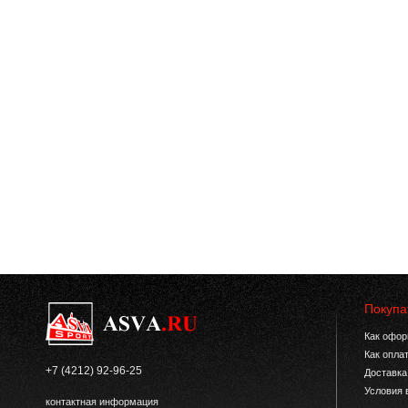
Покупа
Как офор
Как опла
+7 (4212) 92-96-25
Доставка
Условия 
контактная информация