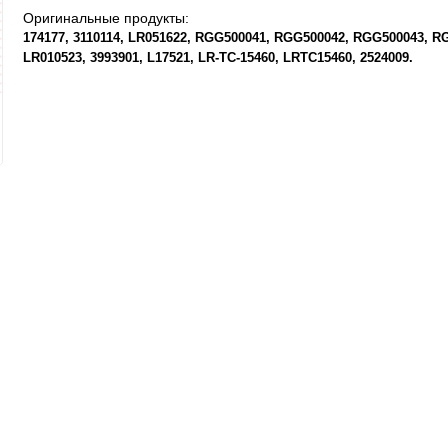
Оригинальные продукты:
174177
3110114
LR051622
RGG500041
RGG500042
RGG500043
RG
LR010523
3993901
L17521
LR-TC-15460
LRTC15460
2524009