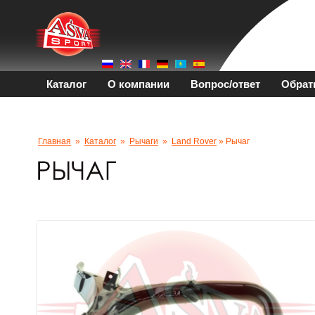
Каталог
О компании
Вопрос/ответ
Обрат
Главная
»
Каталог
»
Рычаги
»
Land Rover
» Рычаг