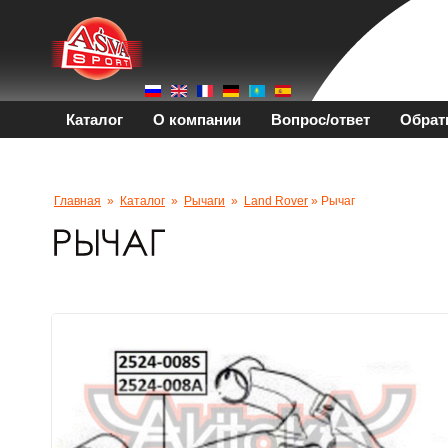
Каталог
О компании
Вопрос/ответ
Обрат
Главная
»
Каталог
»
Рычаги
»
Land Rover
» Рычаг