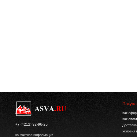
Покупа
Как офор
Как опла
+7 (4212) 92-96-25
Доставка
Условия 
контактная информация