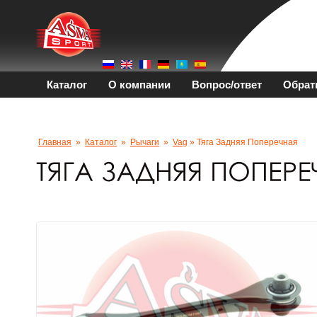
Каталог
О компании
Вопрос/ответ
Обрат
Главная
»
Каталог
»
Рычаги
»
Vag
» Тяга Задняя Поперечная