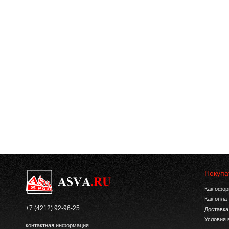
Покупа
Как офор
Как опла
+7 (4212) 92-96-25
Доставка
Условия 
контактная информация