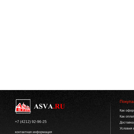
Покупа
Как офор
Как опла
+7 (4212) 92-96-25
Доставка
Условия 
контактная информация