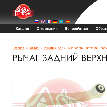
Каталог
О компании
Вопрос/ответ
Обрат
Главная
»
Каталог
»
Рычаги
»
Vag
» Рычаг Задний Верхний Прав