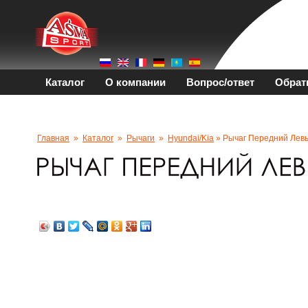
Каталог
О компании
Вопрос/ответ
Обрат
Главная
»
Каталог
»
Рычаги
»
Hyundai/kia
» Рычаг Передний Лев