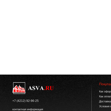
Покупа
Как офор
Как опла
+7 (4212) 92-96-25
Доставка
Условия 
контактная информация