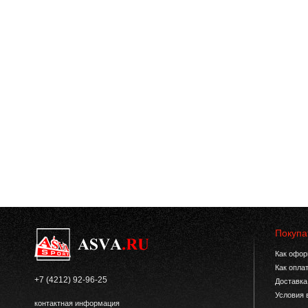
Покупа
Как офор
Как опла
+7 (4212) 92-96-25
Доставка
Условия 
контактная информация