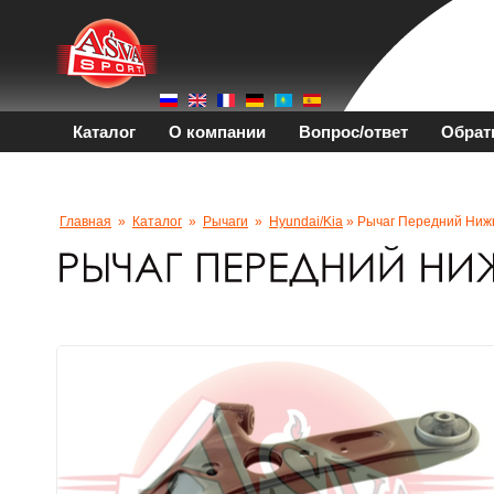
Каталог
О компании
Вопрос/ответ
Обрат
Главная
»
Каталог
»
Рычаги
»
Hyundai/kia
» Рычаг Передний Ниж