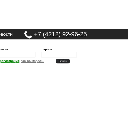
+7 (4212) 92-96-25
вости
логин
пароль
регистрация
забыли пароль?