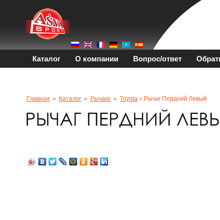
Каталог
О компании
Вопрос/ответ
Обрат
Главная
»
Каталог
»
Рычаги
»
Toyota
» Рычаг Пердний Левый