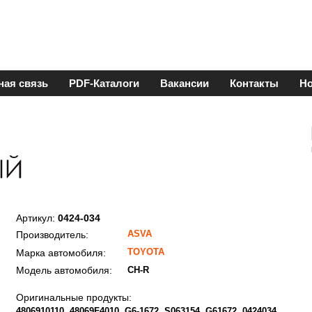
ная связь
PDF-Каталоги
Вакансии
Контакты
Но
Артикул:
0424-034
ASVA
Производитель:
TOYOTA
Марка автомобиля:
Модель автомобиля:
CH-R
Оригинальные продукты:
4806910110
48069F4010
G6-1672
S063154
G61672
0424034