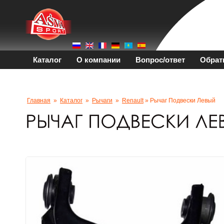
Каталог
О компании
Вопрос/ответ
Обрат
Главная
»
Каталог
»
Рычаги
»
Renault
» Рычаг Подвески Левый