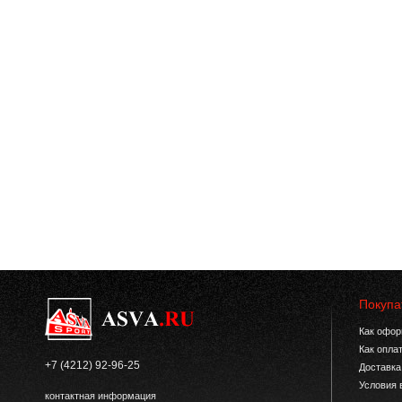
Покупа
Как офор
Как опла
+7 (4212) 92-96-25
Доставка
Условия 
контактная информация