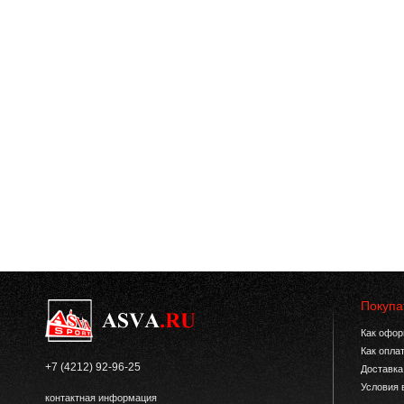
Покупа
Как офор
Как опла
+7 (4212) 92-96-25
Доставка
Условия 
контактная информация