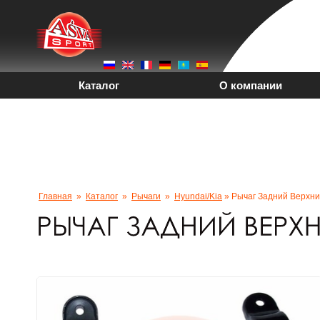
Каталог
О компании
PDF-Каталоги
Вака
+7 (4212) 92-96-25
Главная
»
Каталог
»
Рычаги
»
Hyundai/kia
» Рычаг Задний Верхн