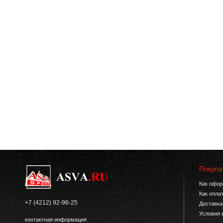
Покупа
Как офор
Как опла
+7 (4212) 92-96-25
Доставка
Условия 
контактная информация