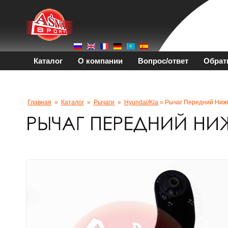
Каталог
О компании
Вопрос/ответ
Обрат
Главная
»
Каталог
»
Рычаги
»
Hyundai/kia
» Рычаг Передний Ниж