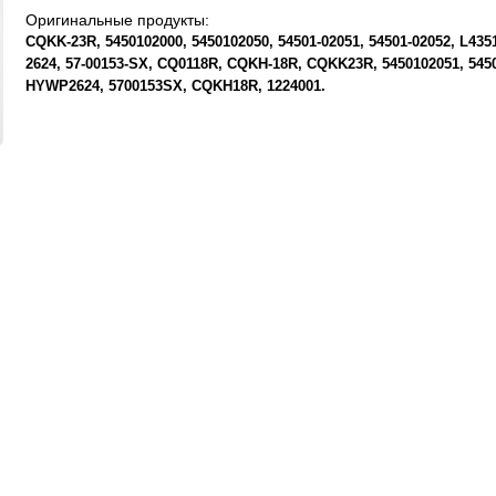
Оригинальные продукты:
CQKK-23R
5450102000
5450102050
54501-02051
54501-02052
L435
2624
57-00153-SX
CQ0118R
CQKH-18R
CQKK23R
5450102051
545
HYWP2624
5700153SX
CQKH18R
1224001