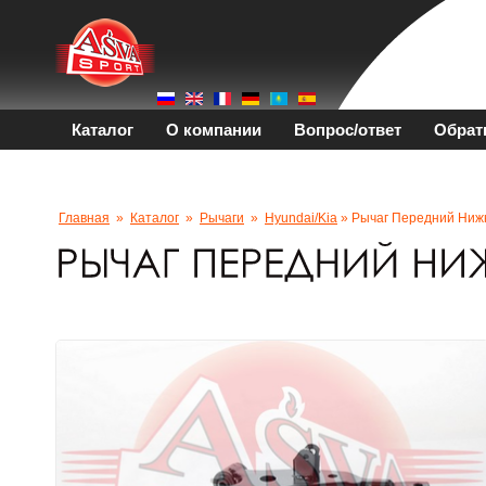
Каталог
О компании
Вопрос/ответ
Обрат
Главная
»
Каталог
»
Рычаги
»
Hyundai/kia
» Рычаг Передний Ниж