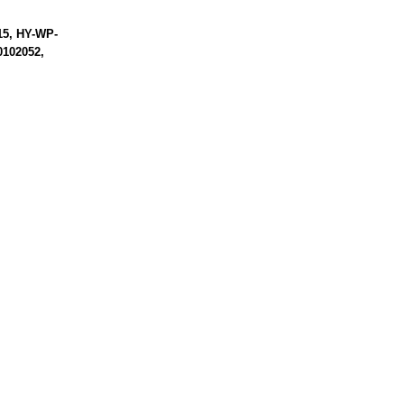
15
HY-WP-
0102052