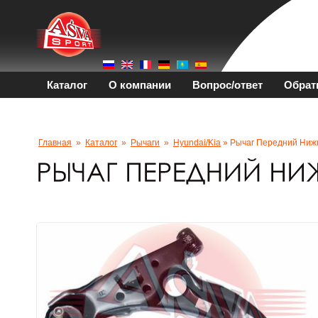
Каталог
О компании
Вопрос/ответ
Обрат
Главная
»
Каталог
»
Рычаги
»
Hyundai/kia
» Рычаг Передний Ниж