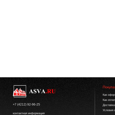
Покупа
Как офор
Как опла
+7 (4212) 92-96-25
Доставка
Условия 
контактная информация