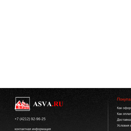
Покупа
Как офор
Как опла
+7 (4212) 92-96-25
Доставка
Условия 
контактная информация