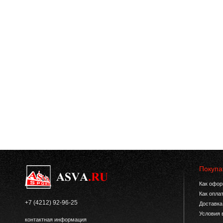
Покупа
Как офор
Как опла
+7 (4212) 92-96-25
Доставка
Условия 
контактная информация