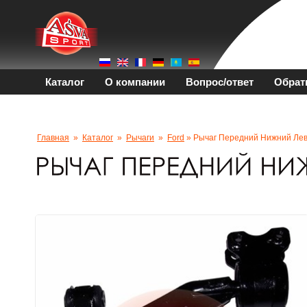
Каталог
О компании
Вопрос/ответ
Обрат
Главная
»
Каталог
»
Рычаги
»
Ford
» Рычаг Передний Нижний Ле