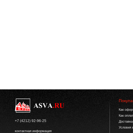
Покупа
Как офор
Как опла
+7 (4212) 92-96-25
Доставка
Условия 
контактная информация