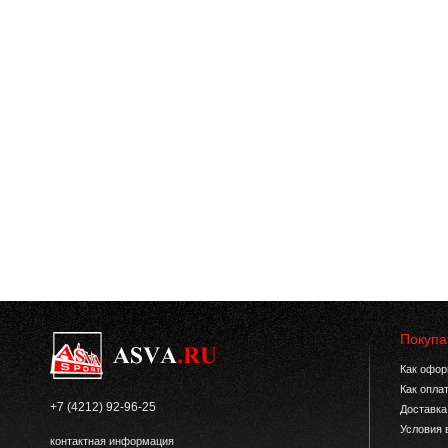
Покупа
Как офор
Как опла
+7 (4212) 92-96-25
Доставка
Условия 
контактная информация