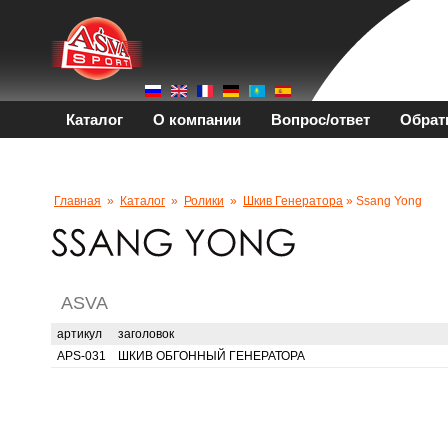
Каталог
О компании
Вопрос/ответ
Обрат
Главная
»
Каталог
»
Ролики
»
Шкив Генератора
» Ssang Yong
ASVA
артикул
заголовок
APS-031
ШКИВ ОБГОННЫЙ ГЕНЕРАТОРА