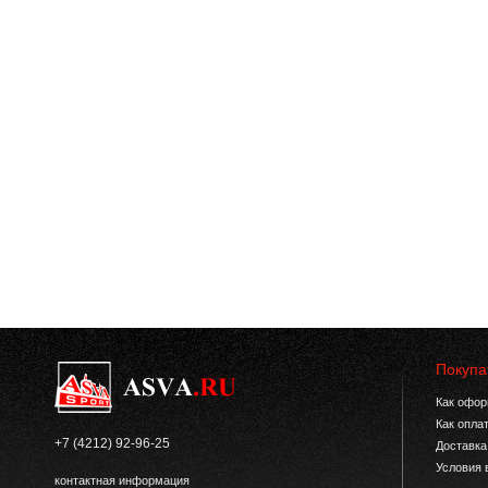
Покупа
Как офор
Как опла
+7 (4212) 92-96-25
Доставка
Условия 
контактная информация