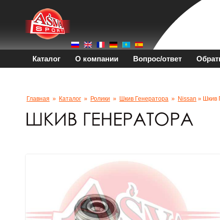
Каталог
О компании
Вопрос/ответ
Обрат
Главная
»
Каталог
»
Ролики
»
Шкив Генератора
»
Nissan
» Шкив 