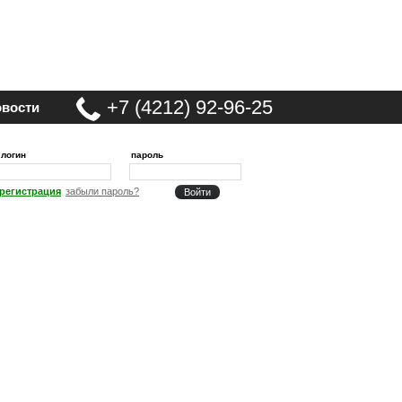
+7 (4212) 92-96-25
вости
логин
пароль
регистрация
забыли пароль?