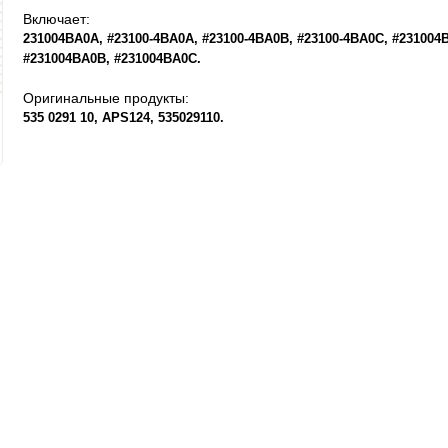
Включает:
231004BA0A
#23100-4BA0A
#23100-4BA0B
#23100-4BA0C
#231004
#231004BA0B
#231004BA0C
Оригинальные продукты:
535 0291 10
APS124
535029110