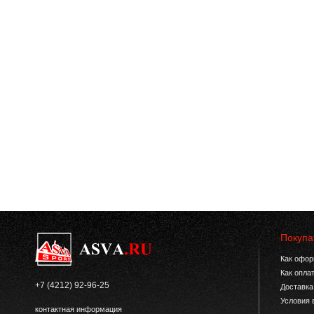
Покупа
Как офор
Как опла
+7 (4212) 92-96-25
Доставка
Условия 
контактная информация