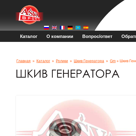
Каталог
О компании
Вопрос/ответ
Обрат
Главная
»
Каталог
»
Ролики
»
Шкив Генератора
»
Gm
» Шкив Ген