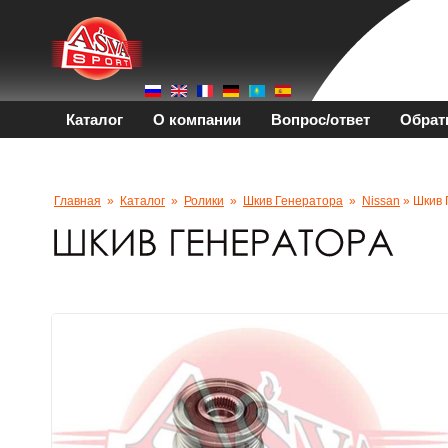
Каталог
О компании
Вопрос/ответ
Обрат
Главная
»
Каталог
»
Ролики
»
Шкив Генератора
»
Nissan
» Шкив 