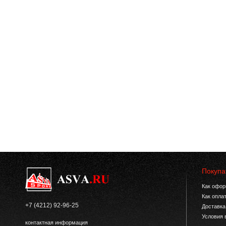
Покупа
Как офор
Как опла
+7 (4212) 92-96-25
Доставка
Условия 
контактная информация